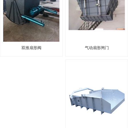
气动扇形闸门
双推扇形阀