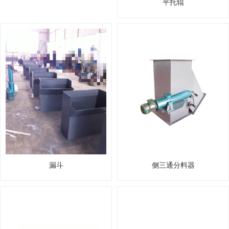
平托辊
漏斗
侧三通分料器