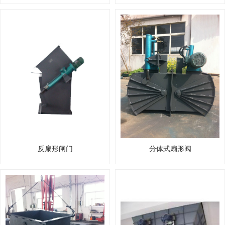
反扇形闸门
分体式扇形阀